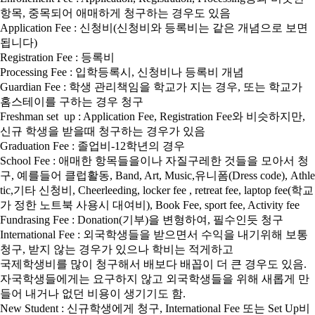
항목, 중목되어 애매하게 청구하는 경우도 있음
Application Fee : 신청비(신청비와 등록비는 같은 개념으로 보면
됩니다)
Registration Fee : 등록비
Processing Fee : 입학등록시, 신청비나 등록비 개념
Guardian Fee : 학생 관리책임을 학교가 지는 경우, 또는 학교가
홈스테이를 구하는 경우 청구
Freshman set up : Application Fee, Registration Fee와 비슷하지만,
신규 학생을 받을때 청구하는 경우가 있음
Graduation Fee : 졸업비-12학년의 경우
School Fee : 애매한 항목들을이나 자질구레한 것들을 모아서 청
구, 예를들어 클럽활동, Band, Art, Music,유니폼(Dress code), Athle
tic,기타 신청비, Cheerleeding, locker fee , retreat fee, laptop fee(학교
가 정한 노트북 사용시 대여비), Book Fee, sport fee, Activity fee
Fundrasing Fee : Donation(기부)을 변형하여, 필수인듯 청구
International Fee : 외국학생들을 받으면서 수익을 내기위해 보통
청구, 받지 않는 경우가 있으나 학비는 적게하고
국제학생비를 많이 청구해서 배보다 배꼽이 더 큰 경우도 있음.
자국학생들에게는 요구하지 않고 외국학생들을 위해 새롭게 만
들어 내거나 없던 비용이 생기기도 함.
New Student : 신규학생에게 청구, International Fee 또는 Set Up비