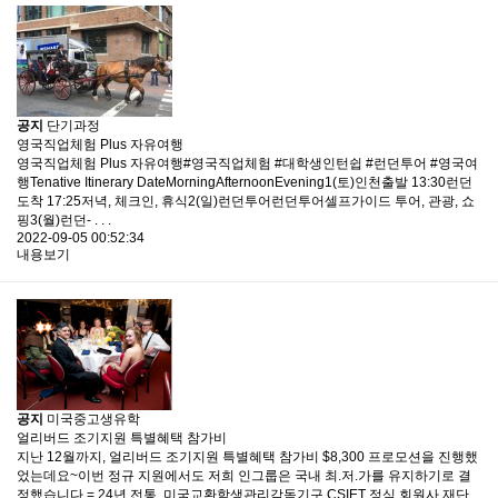
공지
단기과정
영국직업체험 Plus 자유여행
영국직업체험 Plus 자유여행#영국직업체험 #대학생인턴쉽 #런던투어 #영국여
행Tenative Itinerary DateMorningAfternoonEvening1(토)인천출발 13:30런던
도착 17:25저녁, 체크인, 휴식2(일)런던투어런던투어셀프가이드 투어, 관광, 쇼
핑3(월)런던- . . .
2022-09-05 00:52:34
내용보기
공지
미국중고생유학
얼리버드 조기지원 특별혜택 참가비
지난 12월까지, 얼리버드 조기지원 특별혜택 참가비 $8,300 프로모션을 진행했
었는데요~이번 정규 지원에서도 저희 인그룹은 국내 최.저.가를 유지하기로 결
정했습니다.​= ​24년 전통, 미국교환학생관리감독기구 CSIET 정식 회원사 재단