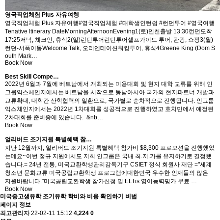
영국직업체험 Plus 자유여행
영국직업체험 Plus 자유여행#영국직업체험 #대학생인턴쉽 #런던투어 #영국여행
Tenative Itinerary DateMorningAfternoonEvening1(토)인천출발 13:30런던도착
17:25저녁, 체크인, 휴식2(일)런던투어런던투어셀프가이드 투어, 관광, 쇼핑3(월)
런던-서폭이동Welcome Talk, 오리엔테이션워킹투어, 휴식4Greene King (Dom S
outh Mark…
Book Now
Best Skill Compe…
2022년 6월과 7월에 베트남에서 개최되는 미용대회 및 현지 대학 교류를 위해 인
그룹익스체인지에서는 베트남을 시작으로 동남아시아 국가의 현지파트너 개발과
교류확대, 대학간 산학협력의 일환으로, 국가별로 순차적으로 진행됩니다. 인그룹
익스체인지에서는 2022년 1차대회를 성공적으로 진행하였고 호치민에서 예정된
2차대회를 준비중에 있습니다. &nb…
Book Now
얼리버드 조기지원 특별혜택 참…
지난 12월까지, 얼리버드 조기지원 특별혜택 참가비 $8,300 프로모션을 진행했었
는데요~이번 정규 지원에서도 저희 인그룹은 국내 최.저.가를 유지하기로 결정했
습니다.​= ​24년 전통, 미국교환학생관리감독기구 CSIET 정식 회원사 재단 ="세계
청소년 문화교류 미국공립교환학생 프로그램에대한민국 우수한 인재들의 많은
지원바랍니다."​미국공립교환학생 참가신청 및 ELTis 영어능력평가 무료 …
Book Now
미국중고생유학
조기유학 학비와 비용 확인하기 비법
페이지 정보
최고관리자
22-02-11 15:12
4,224
0