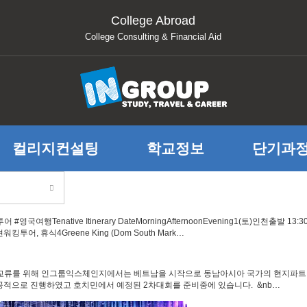
College Abroad
College Consulting & Financial Aid
컬리지컨설팅
학교정보
단기과
행Tenative Itinerary DateMorningAfternoonEvening1(토)인천출발
투어, 휴식4Greene King (Dom South Mark…
대학 교류를 위해 인그룹익스체인지에서는 베트남을 시작으로 동남아시아 국가의 현지파트
공적으로 진행하였고 호치민에서 예정된 2차대회를 준비중에 있습니다. &nb…