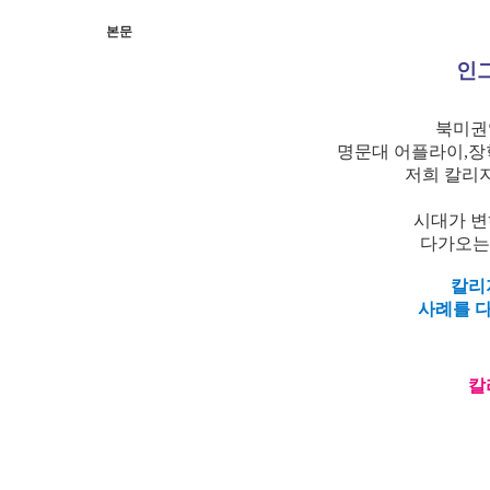
본문
인그
북미권
명문대 어플라이,장
저희 칼리
시대가 변
다가오는
칼리
사례를 
칼