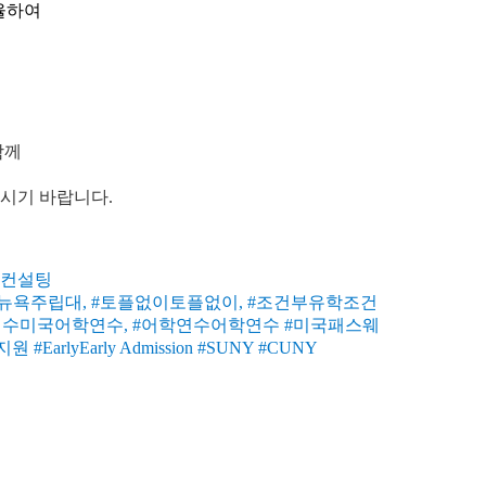
율하여
함께
으시기 바랍니다.
학컨설팅
뉴욕주립대, #토플없이토플없이, #조건부유학조건
연수미국어학연수, #어학연수어학연수 #미국패스웨
rly Admission #SUNY #CUNY