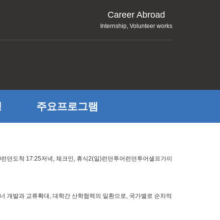
Career Abroad
Internship, Volunteer works
정
주요프로그램
 13:30런던도착 17:25저녁, 체크인, 휴식2(일)런던투어런던투어셀프가이
너 개발과 교류확대, 대학간 산학협력의 일환으로, 국가별로 순차적