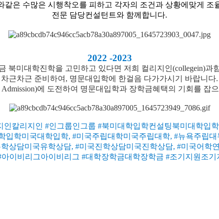
와같은 수많은 시행착오를 피하고 각자의 조건과 상황에맞게 조
전문 담당컨설턴트와 함께합니다.
2022 -2023
금 북미대학진학을 고민하고 있다면 저희 컬리지인(collegein)과
차근차근 준비하여, 명문대입학에 한걸음 다가가시기 바랍니다.
ly Admission)에 도전하여 명문대입학과 장학금혜택의 기회를 잡
지인칼리지인 #인그룹인그룹 #북미대학입학컨설팅북미대학입
대학입학미국대학입학, #미국주립대학미국주립대학, #뉴욕주립대
유학상담미국유학상담, #미국진학상담미국진학상담, #미국어학
리그아이비리그 #대학장학금대학장학금 #조기지원조기지원 #EarlyEa