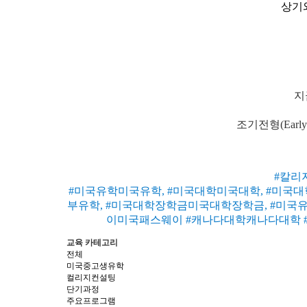
상기
지
조기전형(Ear
#칼리
#미국유학미국유학, #미국대학미국대학, #미국
부유학, #미국대학장학금미국대학장학금, #미국
이미국패스웨이 #캐나다대학캐나다대학 #아이비
교육 카테고리
전체
미국중고생유학
컬리지컨설팅
단기과정
주요프로그램